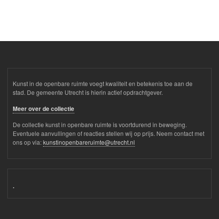
Kunst in de openbare ruimte voegt kwaliteit en betekenis toe aan de
stad. De gemeente Utrecht is hierin actief opdrachtgever.
Meer over de collectie
De collectie kunst in openbare ruimte is voortdurend in beweging.
Eventuele aanvullingen of reacties stellen wij op prijs. Neem contact met
ons op via:
kunstinopenbareruimte@utrecht.nl
.