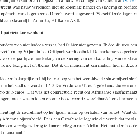
Utrecht was nauw verbonden met de koloniale handel en slavernij en profitee
 opdracht van de gemeente Utrecht werd uitgevoerd. Verschillende lagen va
ld aan slavernij in Amerika, Afrika en Azië.
t patricia kaersenhout
rouders zich niet hadden verzet, had ik hier niet gezeten. Ik doe dit voor 
rzet’, dat op 30 juni in het Griftpark wordt onthuld. De aankomende period
 voor de jaarlijkse herdenking en de viering van de afschaffing van de slav
 ik me bezig met dit thema. Dat ik dit monument kan maken, hier in deze sta
de een belangrijke rol bij het verloop van het wereldwijde slavernijverleden”
er in het stadhuis werd in 1713 De Vrede van Utrecht getekend, die een ei
nto de Negros. Dat was het contractuele recht om Afrikaanse slaafgemaak
logen, maar was ook een enorme boost voor de wereldhandel en daarmee he
ent ligt de nadruk niet op het lijden, maar op verhalen van verzet. Want da
g Africans bijvoorbeeld. Er is een Caraïbische legende die vertelt dat tot 
den om vervolgens terug te kunnen vliegen naar Afrika. Het laat zien hoe de
et monument.”