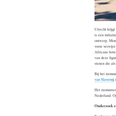
Utrecht krijg
is een initia
ontwerp. Mon
vorm verwijst
Africans bove
van deze figu
stenen die al
Bij het monu
van Slavernij
Het monument 
Nederland. Op
Onderzoek e
Eerder maakt