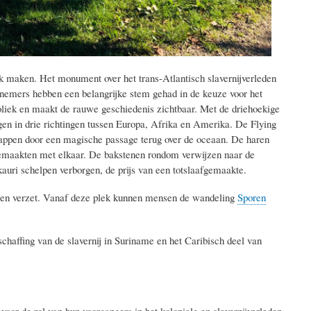
rk maken. Het monument over het trans-Atlantisch slavernijverleden
iefnemers hebben een belangrijke stem gehad in de keuze voor het
liek en maakt de rauwe geschiedenis zichtbaar. Met de driehoekige
gen in drie richtingen tussen Europa, Afrika en Amerika
. De Flying
snappen door een magische passage terug over de oceaan. De haren
gemaakten met elkaar. De bakstenen rondom verwijzen naar de
kauri schelpen verborgen, de prijs van een totslaafgemaakte.
t en verzet. Vanaf deze plek kunnen mensen de wandeling
Sporen
chaffing van de slavernij in Suriname en het Caribisch deel van
voor de rol van hun voorgangers in het koloniale en slavernijverleden