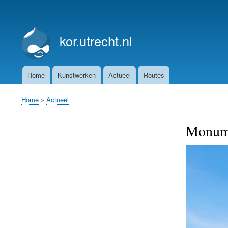
User
account
kor.utrecht.nl
menu
Home
Kunstwerken
Actueel
Routes
Main
navigation
Home
Actueel
Breadcrumb
Monumen