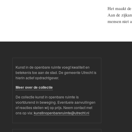
Het maakt de 
Aan de zijkant
mensen niet a
Kunst in de openbare ruimte voegt kwaliteit en
betekenis toe aan de stad. De gemeente Utrecht is
hierin actief opdrachtgever.
Meer over de collectie
De collectie kunst in openbare ruimte is
voortdurend in beweging. Eventuele aanvullingen
of reacties stellen wij op prijs. Neem contact met
ons op via:
kunstinopenbareruimte@utrecht.nl