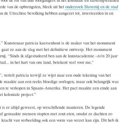
rde van de opbrengsten, bleek uit het
onderzoek Slavernij en de stad
n de Utrechtse bevolking hebben aangezet tot, investeerden in en
hen.” Kunstenaar patricia kaersenhout is de maker van het monument
e gaat ze aan de slag met het definitieve ontwerp. Het monument
ernij. “Sinds ik afgestudeerd ben aan de kunstacademie –zo'n 20 jaar
d... in het hart van ons land, betekent veel voor me.”
, vertelt patricia terwijl ze wijst naar een oude tekening van het
nde maakte aan een reeks bloedige oorlogen, maar ook belangrijk was
ten te verkopen in Spaans-Amerika. Het pact maakte een einde aan
t koloniale project.”
t is er altijd geweest, op verschillende manieren. De legende
slaaf gemaakte mensen stopten met zout eten, omdat ze dachten zo
 kracht van verbeelding ook een vorm van verzet kan zijn. Dit heb ik