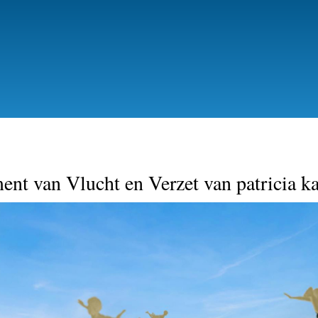
Skip
to
main
content
t van Vlucht en Verzet van patricia k