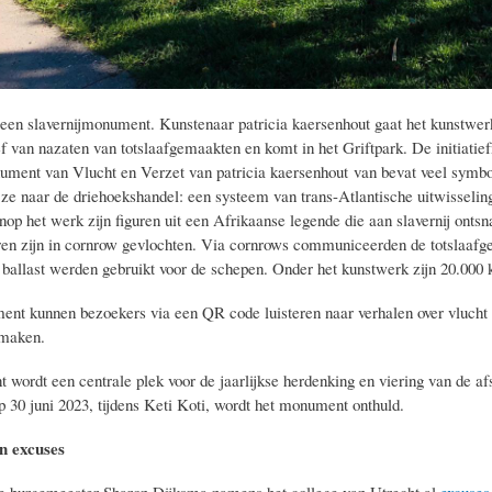
t een slavernijmonument. Kunstenaar patricia kaersenhout gaat het kunstwe
tief van nazaten van totslaafgemaakten en komt in het Griftpark. De initiat
ument van Vlucht en Verzet van patricia kaersenhout
van bevat veel symbo
 ze naar de driehoekshandel: een systeem van trans-Atlantische uitwisselin
nop het werk zijn figuren uit een Afrikaanse legende die aan slavernij ont
ren zijn in cornrow gevlochten. Via cornrows communiceerden de totslaaf
s ballast werden gebruikt voor de schepen. Onder het kunstwerk zijn 20.000 
ment kunnen
bezoekers via een QR code luisteren naar verhalen over vluch
m
aken.
wordt een centrale plek voor de jaarlijkse herdenking en viering van de afs
 30 juni 2023, tijdens Keti Koti, wordt het monument onthuld.
n excuses
e burgemeester Sharon Dijksma namens het college van Utrecht al
excuses