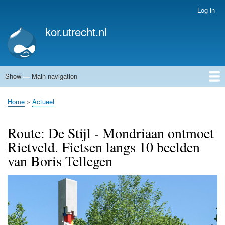
Skip
Log in
User
to
account
kor.utrecht.nl
main
menu
content
Show — Main navigation
Main
navigation
Home
Kunstwerken
Actueel
Routes
Home
Actueel
Breadcrumb
Route: De Stijl - Mondriaan ontmoet
Rietveld. Fietsen langs 10 beelden
van Boris Tellegen