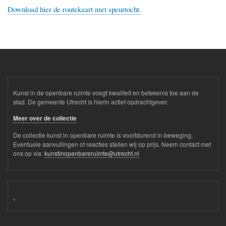
Download hier de routekaart met speurtocht.
Kunst in de openbare ruimte voegt kwaliteit en betekenis toe aan de
stad. De gemeente Utrecht is hierin actief opdrachtgever.
Meer over de collectie
De collectie kunst in openbare ruimte is voortdurend in beweging.
Eventuele aanvullingen of reacties stellen wij op prijs. Neem contact met
ons op via:
kunstinopenbareruimte@utrecht.nl
.