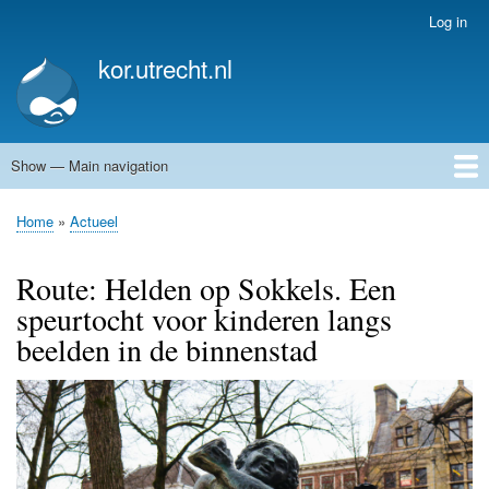
Skip
Log in
User
to
account
kor.utrecht.nl
main
menu
content
Show — Main navigation
Main
navigation
Home
Kunstwerken
Actueel
Routes
Home
Actueel
Breadcrumb
Route: Helden op Sokkels. Een
speurtocht voor kinderen langs
beelden in de binnenstad