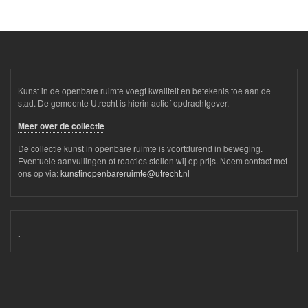
Kunst in de openbare ruimte voegt kwaliteit en betekenis toe aan de
stad. De gemeente Utrecht is hierin actief opdrachtgever.
Meer over de collectie
De collectie kunst in openbare ruimte is voortdurend in beweging.
Eventuele aanvullingen of reacties stellen wij op prijs. Neem contact met
ons op via:
kunstinopenbareruimte@utrecht.nl
.