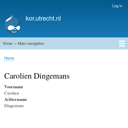
Skip
Log in
User
to
account
kor.utrecht.nl
main
menu
content
Show — Main navigation
Main
navigation
Home
Kunstwerken
Actueel
Routes
Home
Breadcrumb
Carolien Dingemans
Voornaam
Carolien
Achternaam
Dingemans