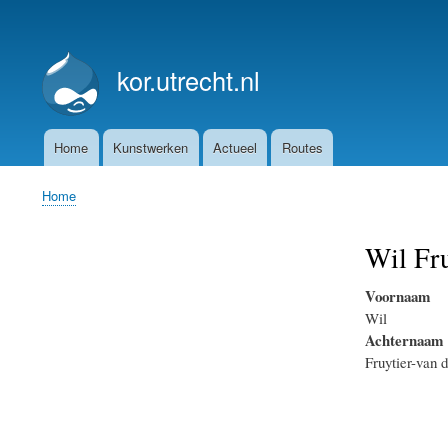
User
account
kor.utrecht.nl
menu
Home
Kunstwerken
Actueel
Routes
Main
navigation
Home
Breadcrumb
Wil Fru
Voornaam
Wil
Achternaam
Fruytier-van 