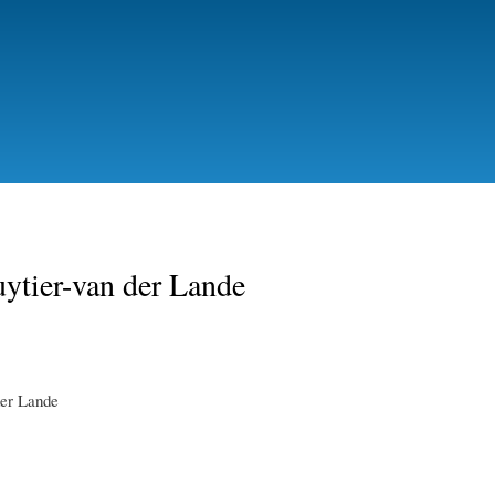
Skip
to
main
content
ytier-van der Lande
der Lande