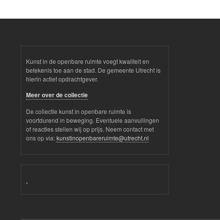
Kunst in de openbare ruimte voegt kwaliteit en
betekenis toe aan de stad. De gemeente Utrecht is
hierin actief opdrachtgever.
Meer over de collectie
De collectie kunst in openbare ruimte is
voortdurend in beweging. Eventuele aanvullingen
of reacties stellen wij op prijs. Neem contact met
ons op via:
kunstinopenbareruimte@utrecht.nl
.