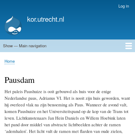
Skip
Log in
User
to
account
kor.utrecht.nl
main
menu
content
Show — Main navigation
Main
navigation
Home
Kunstwerken
Actueel
Routes
Home
Breadcrumb
Pausdam
Het paleis Paushuize is ooit gebouwd als huis voor de enige
Nederlandse paus, Adrianus VI. Het is nooit zijn huis geworden, want
hij overleed vlak na zijn benoeming als Paus. Wanneer de avond valt,
komen Paushuize en het Universiteitspand op de kop van de Trans tot
leven. Lichtkunstenaars Jan Hein Daniels en Willem Hoebink laten
het pand door middel van abstracte lichtbeelden achter de ramen
‘ademhalen’. Het licht vult de ramen met flarden van oude zielen,