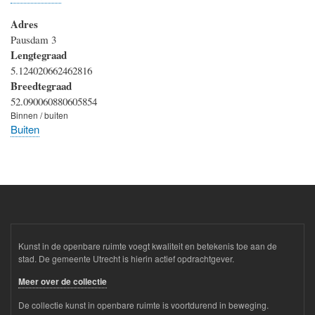
Adres
Pausdam 3
Lengtegraad
5.124020662462816
Breedtegraad
52.090060880605854
Binnen / buiten
Buiten
Kunst in de openbare ruimte voegt kwaliteit en betekenis toe aan de
stad. De gemeente Utrecht is hierin actief opdrachtgever.
Meer over de collectie
De collectie kunst in openbare ruimte is voortdurend in beweging.