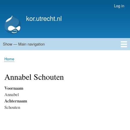
Skip
Log in
User
to
account
kor.utrecht.nl
main
menu
content
Show — Main navigation
Main
navigation
Home
Kunstwerken
Actueel
Routes
Home
Breadcrumb
Annabel Schouten
Voornaam
Annabel
Achternaam
Schouten