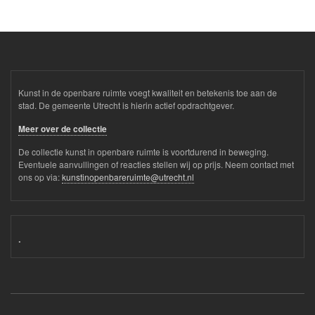
Kunst in de openbare ruimte voegt kwaliteit en betekenis toe aan de
stad. De gemeente Utrecht is hierin actief opdrachtgever.
Meer over de collectie
De collectie kunst in openbare ruimte is voortdurend in beweging.
Eventuele aanvullingen of reacties stellen wij op prijs. Neem contact met
ons op via:
kunstinopenbareruimte@utrecht.nl
.