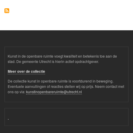
Kunst in de openbare ruimte voegt kwaliteit en betekenis toe aan de
stad. De gemeente Utrecht is hierin actief opdrachtgever.
Meer over de collectie
De collectie kunst in openbare ruimte is voortdurend in beweging.
Eventuele aanvullingen of reacties stellen wij op prijs. Neem contact met
ons op via:
kunstinopenbareruimte@utrecht.nl
.