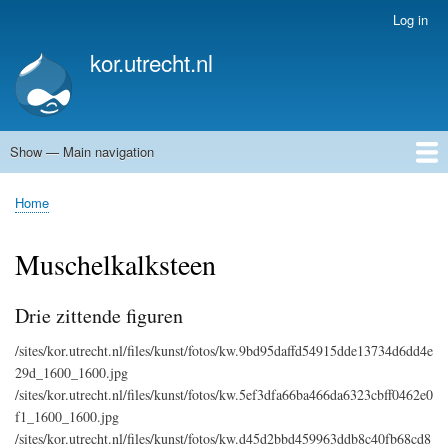
Skip
Log in
User
to
account
kor.utrecht.nl
main
menu
content
Show — Main navigation
Main
navigation
Home
Kunstwerken
Actueel
Routes
Home
Breadcrumb
Muschelkalksteen
Drie zittende figuren
/sites/kor.utrecht.nl/files/kunst/fotos/kw.9bd95daffd54915dde13734d6dd4e
29d_1600_1600.jpg
/sites/kor.utrecht.nl/files/kunst/fotos/kw.5ef3dfa66ba466da6323cbff0462e0
f1_1600_1600.jpg
/sites/kor.utrecht.nl/files/kunst/fotos/kw.d45d2bbd459963ddb8c40fb68cd8