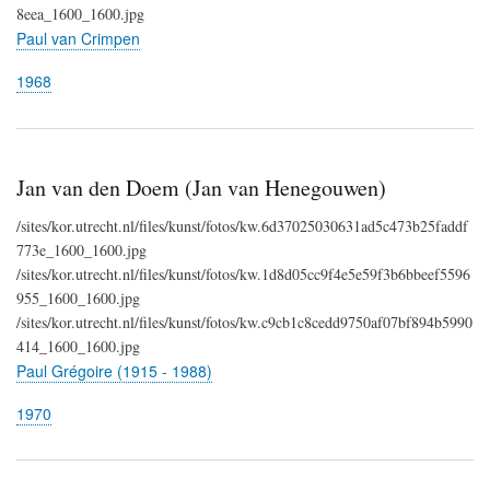
8eea_1600_1600.jpg
Paul van Crimpen
1968
Jan van den Doem (Jan van Henegouwen)
/sites/kor.utrecht.nl/files/kunst/fotos/kw.6d37025030631ad5c473b25faddf
773e_1600_1600.jpg
/sites/kor.utrecht.nl/files/kunst/fotos/kw.1d8d05cc9f4e5e59f3b6bbeef5596
955_1600_1600.jpg
/sites/kor.utrecht.nl/files/kunst/fotos/kw.c9cb1c8cedd9750af07bf894b5990
414_1600_1600.jpg
Paul Grégoire (1915 - 1988)
1970