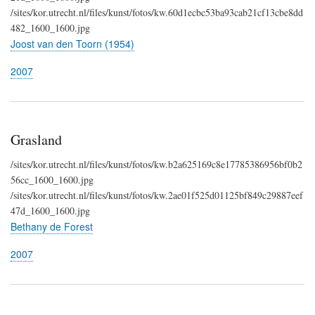
/sites/kor.utrecht.nl/files/kunst/fotos/kw.60d1ecbc53ba93cab21cf13cbe8dd
482_1600_1600.jpg
Joost van den Toorn (1954)
2007
Grasland
/sites/kor.utrecht.nl/files/kunst/fotos/kw.b2a625169c8e17785386956bf0b2
56cc_1600_1600.jpg
/sites/kor.utrecht.nl/files/kunst/fotos/kw.2ae01f525d01125bf849c29887eef
47d_1600_1600.jpg
Bethany de Forest
2007