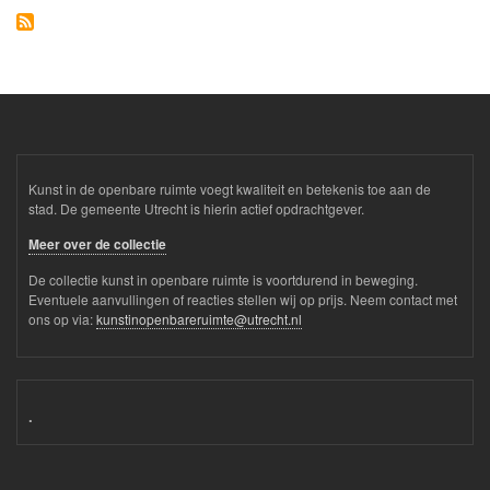
Kunst in de openbare ruimte voegt kwaliteit en betekenis toe aan de
stad. De gemeente Utrecht is hierin actief opdrachtgever.
Meer over de collectie
De collectie kunst in openbare ruimte is voortdurend in beweging.
Eventuele aanvullingen of reacties stellen wij op prijs. Neem contact met
ons op via:
kunstinopenbareruimte@utrecht.nl
.