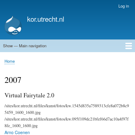
Skip
Log in
User
to
account
kor.utrecht.nl
main
menu
content
Show — Main navigation
Main
navigation
Home
Kunstwerken
Actueel
Routes
Home
Breadcrumb
2007
Virtual Fairytale 2.0
/sites/kor.utrecht.nl/files/kunst/fotos/kw.1545d835a7589313cfe8a072b8c9
5459_1600_1600.jpg
/sites/kor.utrecht.nl/files/kunst/fotos/kw.095f109dc21bfef66d7ac10a4f97f
8fe_1600_1600.jpg
Arno Coenen