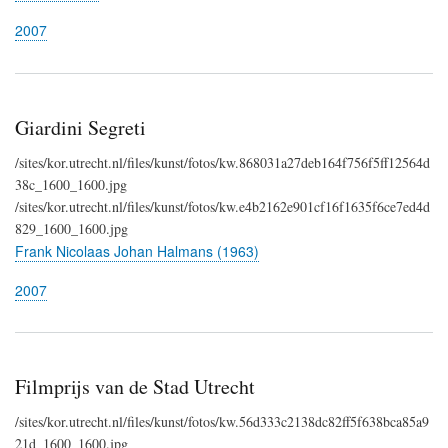
2007
Giardini Segreti
/sites/kor.utrecht.nl/files/kunst/fotos/kw.868031a27deb164f756f5ff12564d
38c_1600_1600.jpg
/sites/kor.utrecht.nl/files/kunst/fotos/kw.e4b2162e901cf16f1635f6ce7ed4d
829_1600_1600.jpg
Frank Nicolaas Johan Halmans (1963)
2007
Filmprijs van de Stad Utrecht
/sites/kor.utrecht.nl/files/kunst/fotos/kw.56d333c2138dc82ff5f638bca85a9
21d_1600_1600.jpg