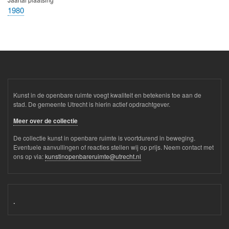
1980
Kunst in de openbare ruimte voegt kwaliteit en betekenis toe aan de
stad. De gemeente Utrecht is hierin actief opdrachtgever.
Meer over de collectie
De collectie kunst in openbare ruimte is voortdurend in beweging.
Eventuele aanvullingen of reacties stellen wij op prijs. Neem contact met
ons op via:
kunstinopenbareruimte@utrecht.nl
.