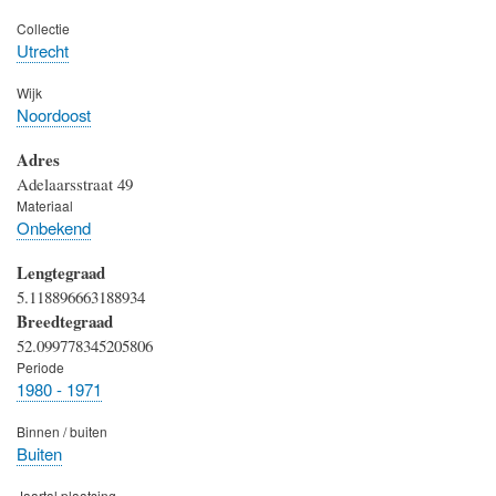
Collectie
Utrecht
Wijk
Noordoost
Adres
Adelaarsstraat 49
Materiaal
Onbekend
Lengtegraad
5.118896663188934
Breedtegraad
52.099778345205806
Periode
1980 - 1971
Binnen / buiten
Buiten
Jaartal plaatsing