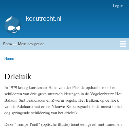
Skip
Log in
User
to
account
kor.utrecht.nl
main
menu
content
Show — Main navigation
Main
navigation
Home
Kunstwerken
Actueel
Routes
Home
Breadcrumb
Drieluik
In 1979 kreeg kunstenaar Hans van der Plas de opdracht voor het
schilderen van drie grote muurschilderingen in de Vogelenbuurt: Het
Balkon, Sint Franciscus en Zwerm vogels. Het Balkon, op de hoek
van de Adelaarstraat en de Nieuwe Keizersgracht is de meest in het
oog springende schildering van het drieluik.
Deze "trompe-l'oeil" (optische illusie) toont een gevel met ramen en