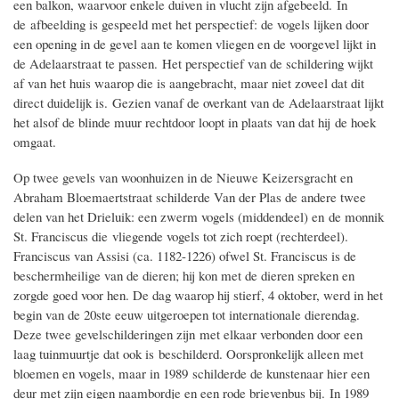
een balkon, waarvoor enkele duiven in vlucht zijn afgebeeld. In
de afbeelding is gespeeld met het perspectief: de vogels lijken door
een opening in de gevel aan te komen vliegen en de voorgevel lijkt in
de Adelaarstraat te passen. Het perspectief van de schildering wijkt
af van het huis waarop die is aangebracht, maar niet zoveel dat dit
direct duidelijk is. Gezien vanaf de overkant van de Adelaarstraat lijkt
het alsof de blinde muur rechtdoor loopt in plaats van dat hij de hoek
omgaat.
Op twee gevels van woonhuizen in de Nieuwe Keizersgracht en
Abraham Bloemaertstraat schilderde Van der Plas de andere twee
delen van het Drieluik: een zwerm vogels (middendeel) en de monnik
St. Franciscus die vliegende vogels tot zich roept (rechterdeel).
Franciscus van Assisi (ca. 1182-1226) ofwel St. Franciscus is de
beschermheilige van de dieren; hij kon met de dieren spreken en
zorgde goed voor hen. De dag waarop hij stierf, 4 oktober, werd in het
begin van de 20ste eeuw uitgeroepen tot internationale dierendag.
Deze twee gevelschilderingen zijn met elkaar verbonden door een
laag tuinmuurtje dat ook is beschilderd. Oorspronkelijk alleen met
bloemen en vogels, maar in 1989 schilderde de kunstenaar hier een
deur met zijn eigen naambordje en een rode brievenbus bij. In 1989