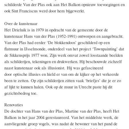
schilderde Van der Plas ook aan Het Balkon opnieuw toevoegingen en
ook Sint Franciscus werd door hem bijgewerkt.
Over de kunstenaar
Het Drieluik is in 1979 in opdracht van de gemeente door de
kunstenaar Hans van der Plas (1952-1991) ontworpen en aangebracht.
Van der Plas had eerder ‘De blokkendoos’ geschilderd op een
flatmuur in IJsselmonde, onderdeel van het project ‘Townpainting’ dat
de Sikkensprijs 1977 won. Zijn werk omvat zowel losstaande beelden
als schilderijen, tekeningen en drukwerken. Hij beschouwde zichzelf
naast kunstenaar ook als illusionist. Hij was gefascineerd
door optische illusies en hield er van om de kijker op het verkeerde
been te zetten. Op zijn schilderijen zitten vaak ‘briefjes’ die je er zo
af lijkt te kunnen halen. Ook op de muur in Utrecht paste hij dit
gezichtsbedrog toe.
Renovaties
De dochter van Hans van der Plas, Martine van der Plas, heeft Het
Balkon in het jaar 2004 gerestaureerd. Van het middelste werk, de
aanvliegende groep vogels, was nadat de bewoner van het pand de