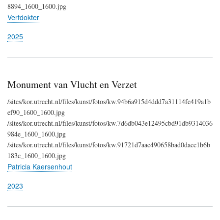
8894_1600_1600.jpg
Verfdokter
2025
Monument van Vlucht en Verzet
/sites/kor.utrecht.nl/files/kunst/fotos/kw.94b6a915d4ddd7a31114fe419a1b
ef90_1600_1600.jpg
/sites/kor.utrecht.nl/files/kunst/fotos/kw.7d6db043e12495cbd91db9314036
984e_1600_1600.jpg
/sites/kor.utrecht.nl/files/kunst/fotos/kw.91721d7aac490658bad0dacc1b6b
183c_1600_1600.jpg
Patricia Kaersenhout
2023