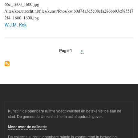
66c_1600_1600.jpg
/sites/kor.utrecht.nl/files/kunst/fotos/kw.b0d74a3d5e08efa286bb93c5855f7
2f4_1600_1600.jpg
W.J.M. Kok
Page 1
Next
››
Pagination
page
Kunst in de openbare ruimte voegt kwaliteit en betekenis toe aan de
stad. De gemeente Utrecht is hierin actief opdrachtgever.
Meer over de collectie
De collectie kunst in openbare ruimte is voortdurend in beweging.