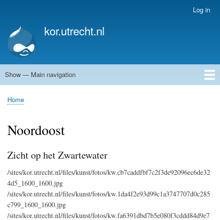
Skip
Log in
User
to
account
kor.utrecht.nl
main
menu
content
Show — Main navigation
Main
navigation
Home
Kunstwerken
Actueel
Routes
Home
Breadcrumb
Noordoost
Zicht op het Zwartewater
/sites/kor.utrecht.nl/files/kunst/fotos/kw.cb7caddfbf7c2f3de92096ec6de32
4d5_1600_1600.jpg
/sites/kor.utrecht.nl/files/kunst/fotos/kw.1da4f2e93d99c1a3747707d0c285
c799_1600_1600.jpg
/sites/kor.utrecht.nl/files/kunst/fotos/kw.fa6391dbd7b5e080f3cddd84d9e7