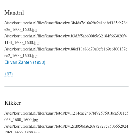
Mandril
/sites/kor.utrecht.nl/files/kunst/fotos/kw.3b4da7e16a29e2e1cdfef185cb78d
e2e_1600_1600.jpg
/sites/kor.utrecht.nl/files/kunst/fotos/kw.b3d3f5abb00b5c32184f663020f4
113f_1600_1600.jpg
/sites/kor.utrecht.nl/files/kunst/fotos/kw.88ef18a86d70a0cfe169e6f60137c
ec2_1600_1600.jpg
Ek van Zanten (1933)
1971
Kikker
/sites/kor.utrecht.nl/files/kunst/fotos/kw.1214cac24b7bf9257501bca50e1c5
053_1600_1600.jpg
/sites/kor.utrecht.nl/files/kunst/fotos/kw.2cd050da626872727c750b552924
f2b7_1600_1600.jpg