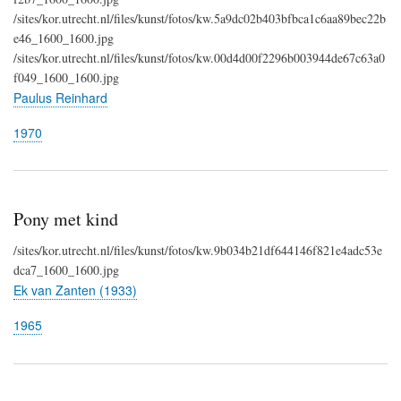
/sites/kor.utrecht.nl/files/kunst/fotos/kw.5a9dc02b403bfbca1c6aa89bec22b
e46_1600_1600.jpg
/sites/kor.utrecht.nl/files/kunst/fotos/kw.00d4d00f2296b003944de67c63a0
f049_1600_1600.jpg
Paulus Reinhard
1970
Pony met kind
/sites/kor.utrecht.nl/files/kunst/fotos/kw.9b034b21df644146f821e4adc53e
dca7_1600_1600.jpg
Ek van Zanten (1933)
1965