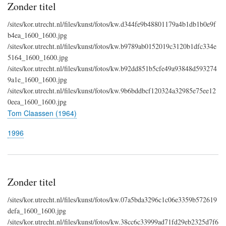
Zonder titel
/sites/kor.utrecht.nl/files/kunst/fotos/kw.d344fe9b48801179a4b1db1b0e9f
b4ea_1600_1600.jpg
/sites/kor.utrecht.nl/files/kunst/fotos/kw.b9789ab0152019c3120b1dfc334e
5164_1600_1600.jpg
/sites/kor.utrecht.nl/files/kunst/fotos/kw.b92dd851b5cfe49a93848d593274
9a1e_1600_1600.jpg
/sites/kor.utrecht.nl/files/kunst/fotos/kw.9b6bddbcf120324a32985e75ee12
0eea_1600_1600.jpg
Tom Claassen (1964)
1996
Zonder titel
/sites/kor.utrecht.nl/files/kunst/fotos/kw.07a5bda3296c1c06e3359b572619
defa_1600_1600.jpg
/sites/kor.utrecht.nl/files/kunst/fotos/kw.38cc6c33999ad71fd29eb2325d7f6