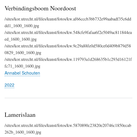
Verbindingsboom Noordoost
/sites/kor.utrecht.nl/files/kunst/fotos/kw.af66cccb3bb732e99aabadf35c6dd
dd1_1600_1600.jpg
/sites/kor.utrecht.nl/files/kunst/fotos/kw.548cfe9fafaa6f2e5049ac811844ea
ed_1600_1600.jpg
/sites/kor.utrecht.nl/files/kunst/fotos/kw.9c29a88fe0d580ce0d409b879d58
0829_1600_1600.jpg
/sites/kor.utrecht.nl/files/kunst/fotos/kw.119793a1d268635b1c293d16121f
fc71_1600_1600.jpg
Annabel Schouten
2022
Lamerislaan
/sites/kor.utrecht.nl/files/kunst/fotos/kw.5870890c23820e20746c1850ecab
262b_1600_1600.jpg