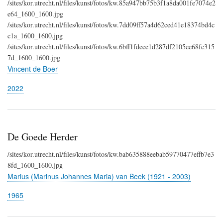
/sites/kor.utrecht.nl/files/kunst/fotos/kw.85a947bb75b3f1a8da001fe7074e2
e64_1600_1600.jpg
/sites/kor.utrecht.nl/files/kunst/fotos/kw.7dd09ff57a4d62ced41e18374bd4c
c1a_1600_1600.jpg
/sites/kor.utrecht.nl/files/kunst/fotos/kw.6bff1fdece1d287df2105ee68fc315
7d_1600_1600.jpg
Vincent de Boer
2022
De Goede Herder
/sites/kor.utrecht.nl/files/kunst/fotos/kw.bab635888eebab59770477effb7e3
8fd_1600_1600.jpg
Marius (Marinus Johannes Maria) van Beek (1921 - 2003)
1965