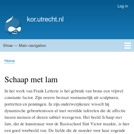
Skip
Log in
User
to
account
kor.utrecht.nl
main
menu
content
Show — Main navigation
Main
navigation
Home
Kunstwerken
Actueel
Routes
Home
Breadcrumb
Schaap met lam
In het werk van Frank Letterie is het gebruik van brons een vrijwel
constante factor. Zijn oeuvre bestaat voornamelijk uit sculpturen,
portretten en penningen. In zijn onderwerpkeuze wisselt hij
dynamische gebeurtenissen af met verstilde taferelen die de affectie
tussen mensen of dieren subtiel weergeven. Het beeld
Schaap met
lam
, dat de kunstenaar voor de Basisschool Sint Victor maakte, is hier
een goed voorbeeld van. De liefde die de moeder voor haar zogende