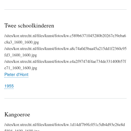
Twee schoolkinderen
/sites/kor.utrecht.nl/files/kunst/fotos/kw.c589b6371045280b20267e39eba6
c8a3_1600_1600.jpg
/sites/kor.utrecht.nl/files/kunst/fotos/kw.a8c74a0d3baa45a215dd1f2360c95
fd3_1600_1600.jpg
/sites/kor.utrecht.nl/files/kunst/fotos/kw.e4a2f97474f4ae734de331400b57f
e71_1600_1600.jpg
Pieter d'Hont
1955
Kangoeroe
/sites/kor.utrecht.nl/files/kunst/fotos/kw.1d14df7b9fc051c5db4d93e26e8d
5894_1600_1600.jpg