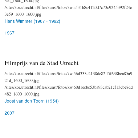
3ca_1600_1600.jpg
/sites/kor.utrecht.nl/files/kunst/fotos/kw.a531b8c4120d7c73c9245392f24e
3e59_1600_1600.jpg
Hans Wimmer (1907 - 1992)
1967
Filmprijs van de Stad Utrecht
/sites/kor.utrecht.nl/files/kunst/fotos/kw.56d333c2138dc82ff5f638bca85a9
21d_1600_1600.jpg
/sites/kor.utrecht.nl/files/kunst/fotos/kw.60d1ecbc53ba93cab21cf13cbe8dd
482_1600_1600.jpg
Joost van den Toorn (1954)
2007