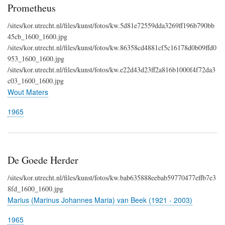
Prometheus
/sites/kor.utrecht.nl/files/kunst/fotos/kw.5d81e72559dda3269ff196b790bb
45cb_1600_1600.jpg
/sites/kor.utrecht.nl/files/kunst/fotos/kw.86358cd4881cf5c16178d0b09ffd0
953_1600_1600.jpg
/sites/kor.utrecht.nl/files/kunst/fotos/kw.e22d43d23ff2a816b1000f4f72da3
c03_1600_1600.jpg
Wout Maters
1965
De Goede Herder
/sites/kor.utrecht.nl/files/kunst/fotos/kw.bab635888eebab59770477effb7e3
8fd_1600_1600.jpg
Marius (Marinus Johannes Maria) van Beek (1921 - 2003)
1965