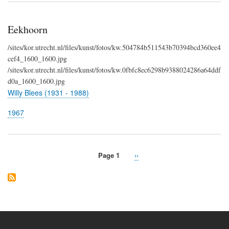
Eekhoorn
/sites/kor.utrecht.nl/files/kunst/fotos/kw.504784b511543b70394bcd360ee4
cef4_1600_1600.jpg
/sites/kor.utrecht.nl/files/kunst/fotos/kw.0fbfc8ec6298b9388024286a64ddf
d0a_1600_1600.jpg
Willy Blees (1931 - 1988)
1967
Page 1
Next
››
Pagination
page