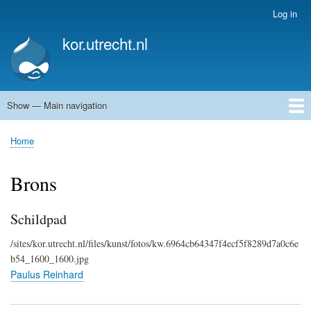
Skip
Log in
User
to
account
kor.utrecht.nl
main
menu
content
Show — Main navigation
Main
navigation
Home
Kunstwerken
Actueel
Routes
Home
Breadcrumb
Brons
Schildpad
/sites/kor.utrecht.nl/files/kunst/fotos/kw.6964cb64347f4ecf5f8289d7a0c6e
b54_1600_1600.jpg
Paulus Reinhard