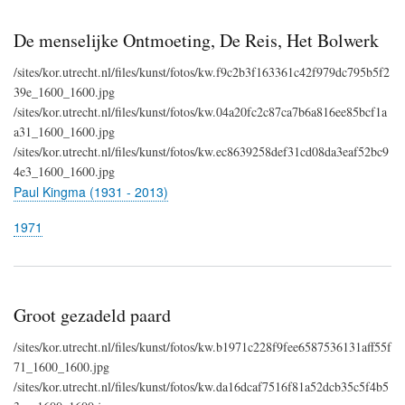
De menselijke Ontmoeting, De Reis, Het Bolwerk
/sites/kor.utrecht.nl/files/kunst/fotos/kw.f9c2b3f163361c42f979dc795b5f2
39e_1600_1600.jpg
/sites/kor.utrecht.nl/files/kunst/fotos/kw.04a20fc2c87ca7b6a816ee85bcf1a
a31_1600_1600.jpg
/sites/kor.utrecht.nl/files/kunst/fotos/kw.ec8639258def31cd08da3eaf52bc9
4e3_1600_1600.jpg
Paul Kingma (1931 - 2013)
1971
Groot gezadeld paard
/sites/kor.utrecht.nl/files/kunst/fotos/kw.b1971c228f9fee6587536131aff55f
71_1600_1600.jpg
/sites/kor.utrecht.nl/files/kunst/fotos/kw.da16dcaf7516f81a52dcb35c5f4b5