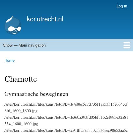
Skip
Log in
User
to
account
kor.utrecht.nl
main
menu
content
Show — Main navigation
Main
navigation
Home
Kunstwerken
Actueel
Routes
Home
Breadcrumb
Chamotte
Gymnastische bewegingen
/sites/kor.utrecht.nl/files/kunst/fotos/kw.b7e86c5c7d735f1aa53515e664ccf
8f6_1600_1600.jpg
/sites/kor.utrecht.nl/files/kunst/fotos/kw.b360a393fd05bf31b2ef995e32a81
554_1600_1600.jpg
/sites/kor.utrecht.nl/files/kunst/fotos/kw.c91fffaa75330c5a36aec98652aa5c