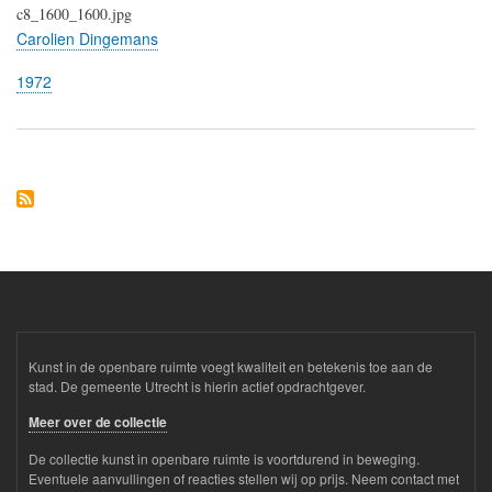
c8_1600_1600.jpg
Carolien Dingemans
1972
Kunst in de openbare ruimte voegt kwaliteit en betekenis toe aan de
stad. De gemeente Utrecht is hierin actief opdrachtgever.
Meer over de collectie
De collectie kunst in openbare ruimte is voortdurend in beweging.
Eventuele aanvullingen of reacties stellen wij op prijs. Neem contact met