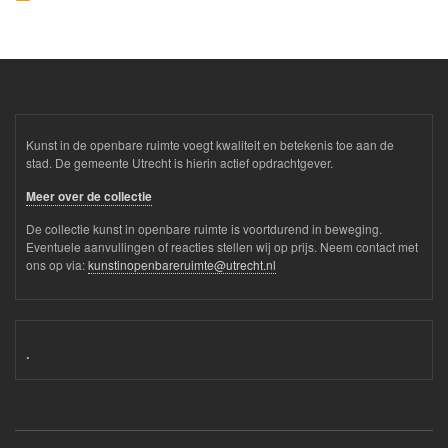
Kunst in de openbare ruimte voegt kwaliteit en betekenis toe aan de
stad. De gemeente Utrecht is hierin actief opdrachtgever.
Meer over de collectie
De collectie kunst in openbare ruimte is voortdurend in beweging.
Eventuele aanvullingen of reacties stellen wij op prijs. Neem contact met
ons op via:
kunstinopenbareruimte@utrecht.nl
.