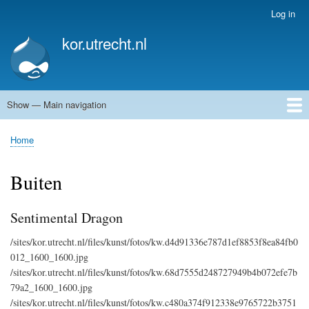
Skip
Log in
User
to
account
kor.utrecht.nl
main
menu
content
Show — Main navigation
Main
navigation
Home
Kunstwerken
Actueel
Routes
Home
Breadcrumb
Buiten
Sentimental Dragon
/sites/kor.utrecht.nl/files/kunst/fotos/kw.d4d91336e787d1ef8853f8ea84fb0
012_1600_1600.jpg
/sites/kor.utrecht.nl/files/kunst/fotos/kw.68d7555d248727949b4b072efe7b
79a2_1600_1600.jpg
/sites/kor.utrecht.nl/files/kunst/fotos/kw.c480a374f912338e9765722b3751