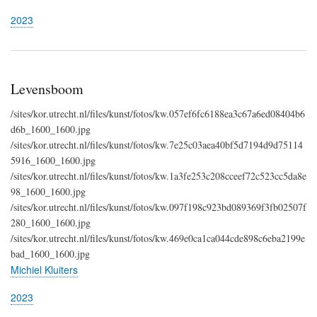
2023
Levensboom
/sites/kor.utrecht.nl/files/kunst/fotos/kw.057ef6fc6188ea3c67a6ed08404b6
d6b_1600_1600.jpg
/sites/kor.utrecht.nl/files/kunst/fotos/kw.7e25c03aea40bf5d7194d9d75114
5916_1600_1600.jpg
/sites/kor.utrecht.nl/files/kunst/fotos/kw.1a3fe253c208cceef72c523cc5da8e
98_1600_1600.jpg
/sites/kor.utrecht.nl/files/kunst/fotos/kw.097f198c923bd089369f3fb02507f
280_1600_1600.jpg
/sites/kor.utrecht.nl/files/kunst/fotos/kw.469e0ca1ca044cde898c6eba2199e
bad_1600_1600.jpg
Michiel Kluiters
2023