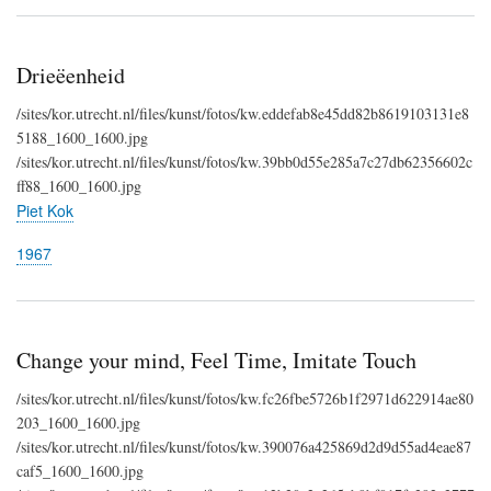
Drieëenheid
/sites/kor.utrecht.nl/files/kunst/fotos/kw.eddefab8e45dd82b8619103131e8
5188_1600_1600.jpg
/sites/kor.utrecht.nl/files/kunst/fotos/kw.39bb0d55e285a7c27db62356602c
ff88_1600_1600.jpg
Piet Kok
1967
Change your mind, Feel Time, Imitate Touch
/sites/kor.utrecht.nl/files/kunst/fotos/kw.fc26fbe5726b1f2971d622914ae80
203_1600_1600.jpg
/sites/kor.utrecht.nl/files/kunst/fotos/kw.390076a425869d2d9d55ad4eae87
caf5_1600_1600.jpg