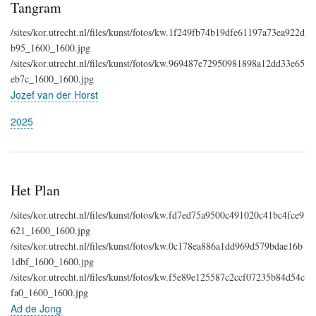
Tangram
/sites/kor.utrecht.nl/files/kunst/fotos/kw.1f249fb74b19dfe61197a73ea922d
b95_1600_1600.jpg
/sites/kor.utrecht.nl/files/kunst/fotos/kw.969487e72950981898a12dd33e65
eb7c_1600_1600.jpg
Jozef van der Horst
2025
Het Plan
/sites/kor.utrecht.nl/files/kunst/fotos/kw.fd7ed75a9500c491020c41bc4fce9
621_1600_1600.jpg
/sites/kor.utrecht.nl/files/kunst/fotos/kw.0c178ea886a1dd969d579bdae16b
1dbf_1600_1600.jpg
/sites/kor.utrecht.nl/files/kunst/fotos/kw.f5e89e125587c2ccf07235b84d54c
fa0_1600_1600.jpg
Ad de Jong