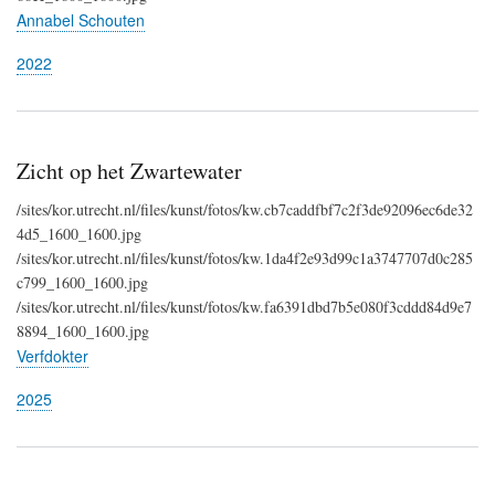
Annabel Schouten
2022
Zicht op het Zwartewater
/sites/kor.utrecht.nl/files/kunst/fotos/kw.cb7caddfbf7c2f3de92096ec6de32
4d5_1600_1600.jpg
/sites/kor.utrecht.nl/files/kunst/fotos/kw.1da4f2e93d99c1a3747707d0c285
c799_1600_1600.jpg
/sites/kor.utrecht.nl/files/kunst/fotos/kw.fa6391dbd7b5e080f3cddd84d9e7
8894_1600_1600.jpg
Verfdokter
2025