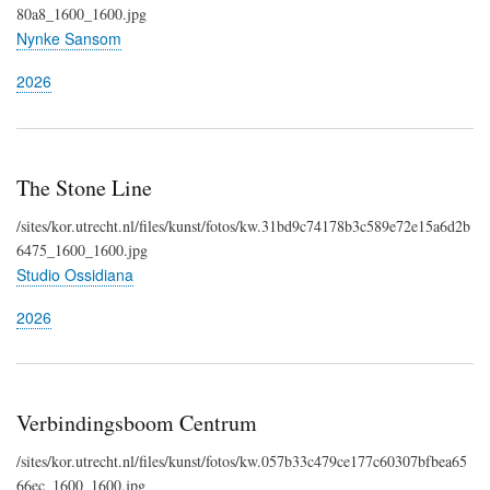
80a8_1600_1600.jpg
Nynke Sansom
2026
The Stone Line
/sites/kor.utrecht.nl/files/kunst/fotos/kw.31bd9c74178b3c589e72e15a6d2b
6475_1600_1600.jpg
Studio Ossidiana
2026
Verbindingsboom Centrum
/sites/kor.utrecht.nl/files/kunst/fotos/kw.057b33c479ce177c60307bfbea65
66ec_1600_1600.jpg