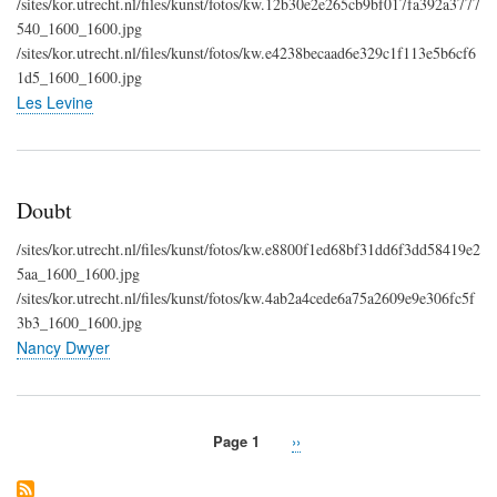
/sites/kor.utrecht.nl/files/kunst/fotos/kw.12b30e2e265cb9bf017fa392a3777
540_1600_1600.jpg
/sites/kor.utrecht.nl/files/kunst/fotos/kw.e4238becaad6e329c1f113e5b6cf6
1d5_1600_1600.jpg
Les Levine
Doubt
/sites/kor.utrecht.nl/files/kunst/fotos/kw.e8800f1ed68bf31dd6f3dd58419e2
5aa_1600_1600.jpg
/sites/kor.utrecht.nl/files/kunst/fotos/kw.4ab2a4cede6a75a2609e9e306fc5f
3b3_1600_1600.jpg
Nancy Dwyer
Page 1
Next
››
Pagination
page