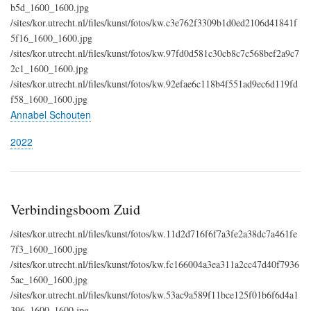
b5d_1600_1600.jpg
/sites/kor.utrecht.nl/files/kunst/fotos/kw.c3e762f3309b1d0ed2106d41841f
5f16_1600_1600.jpg
/sites/kor.utrecht.nl/files/kunst/fotos/kw.97fd0d581c30cb8c7c568bef2a9c7
2c1_1600_1600.jpg
/sites/kor.utrecht.nl/files/kunst/fotos/kw.92efae6c118b4f551ad9ec6d119fd
f58_1600_1600.jpg
Annabel Schouten
2022
Verbindingsboom Zuid
/sites/kor.utrecht.nl/files/kunst/fotos/kw.11d2d716f6f7a3fe2a38dc7a461fe
7f3_1600_1600.jpg
/sites/kor.utrecht.nl/files/kunst/fotos/kw.fc166004a3ea311a2cc47d40f7936
5ac_1600_1600.jpg
/sites/kor.utrecht.nl/files/kunst/fotos/kw.53ac9a589f11bce125f01b6f6d4a1
396_1600_1600.jpg