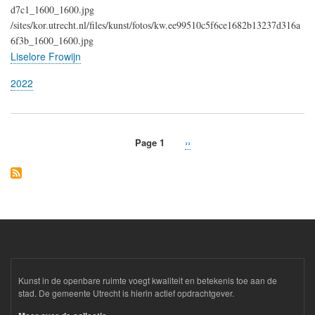
d7c1_1600_1600.jpg
/sites/kor.utrecht.nl/files/kunst/fotos/kw.ee99510c5f6ce1682b13237d316a
6f3b_1600_1600.jpg
Liselore Frowijn
2022
Page 1
Next
››
Pagination
page
Kunst in de openbare ruimte voegt kwaliteit en betekenis toe aan de
stad. De gemeente Utrecht is hierin actief opdrachtgever.