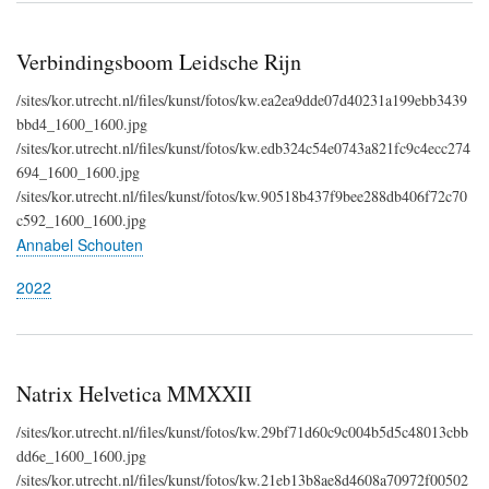
Verbindingsboom Leidsche Rijn
/sites/kor.utrecht.nl/files/kunst/fotos/kw.ea2ea9dde07d40231a199ebb3439
bbd4_1600_1600.jpg
/sites/kor.utrecht.nl/files/kunst/fotos/kw.edb324c54e0743a821fc9c4ecc274
694_1600_1600.jpg
/sites/kor.utrecht.nl/files/kunst/fotos/kw.90518b437f9bee288db406f72c70
c592_1600_1600.jpg
Annabel Schouten
2022
Natrix Helvetica MMXXII
/sites/kor.utrecht.nl/files/kunst/fotos/kw.29bf71d60c9c004b5d5c48013cbb
dd6e_1600_1600.jpg
/sites/kor.utrecht.nl/files/kunst/fotos/kw.21eb13b8ae8d4608a70972f00502