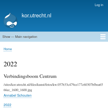
Skip
Log in
User
to
account
kor.utrecht.nl
main
menu
content
Show — Main navigation
Main
navigation
Home
Kunstwerken
Actueel
Routes
Home
Breadcrumb
2022
Verbindingsboom Centrum
/sites/kor.utrecht.nl/files/kunst/fotos/kw.057b33c479ce177c60307bfbea65
66ec_1600_1600.jpg
Annabel Schouten
2022