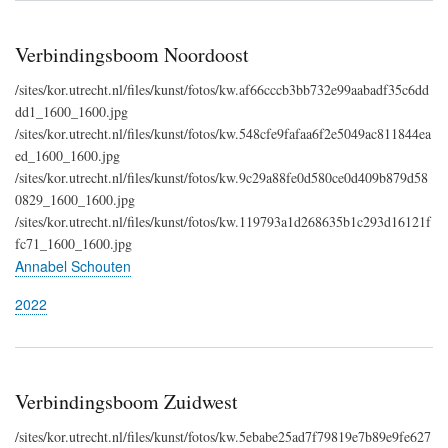
Verbindingsboom Noordoost
/sites/kor.utrecht.nl/files/kunst/fotos/kw.af66cccb3bb732e99aabadf35c6dd
dd1_1600_1600.jpg
/sites/kor.utrecht.nl/files/kunst/fotos/kw.548cfe9fafaa6f2e5049ac811844ea
ed_1600_1600.jpg
/sites/kor.utrecht.nl/files/kunst/fotos/kw.9c29a88fe0d580ce0d409b879d58
0829_1600_1600.jpg
/sites/kor.utrecht.nl/files/kunst/fotos/kw.119793a1d268635b1c293d16121f
fc71_1600_1600.jpg
Annabel Schouten
2022
Verbindingsboom Zuidwest
/sites/kor.utrecht.nl/files/kunst/fotos/kw.5ebabe25ad7f79819e7b89e9fe627