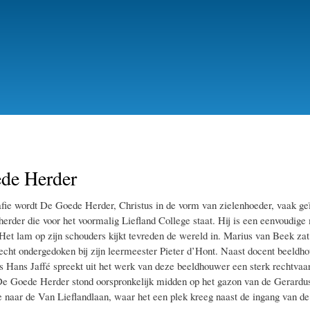
Skip
to
main
content
de Herder
afie wordt De Goede Herder, Christus in de vorm van zielenhoeder, vaak ge
herder die voor het voormalig Liefland College staat. Hij is een eenvoudige
Het lam op zijn schouders kijkt tevreden de wereld in. Marius van Beek zat
recht ondergedoken bij zijn leermeester Pieter d’Hont. Naast docent beeldh
us Hans Jaffé spreekt uit het werk van deze beeldhouwer een sterk rechtvaa
De Goede Herder stond oorspronkelijk midden op het gazon van de Gerard
 naar de Van Lieflandlaan, waar het een plek kreeg naast de ingang van d