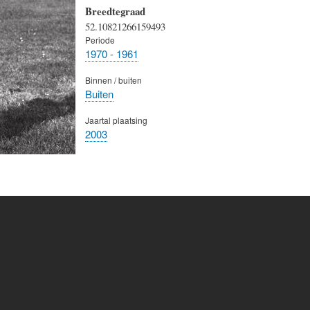
Breedtegraad
52.10821266159493
Periode
1970 - 1961
Binnen / buiten
Buiten
Jaartal plaatsing
2003