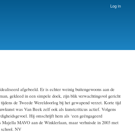
Log in
ïdealiseerd afgebeeld. Er is echter weinig buitengewoons aan de
 man, gekleed in een simpele doek, zijn blik verwachtingsvol gericht
 tijdens de Tweede Wereldoorlog bij het gewapend verzet. Korte tijd
ouwkunst was Van Beek zelf ook als kunstcriticus actief. Volgens
rdigheidsgevoel. Hij omschrijft hem als ‘een geëngageerd
us Majella MAVO aan de Winklerlaan, maar verhuisde in 2003 met
e school. NV