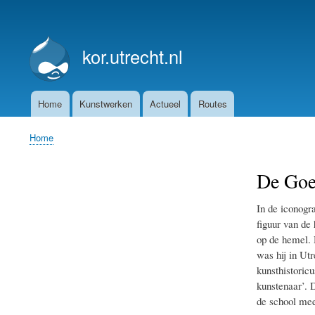
User
account
kor.utrecht.nl
menu
Home
Kunstwerken
Actueel
Routes
Main
navigation
Home
Breadcrumb
De Goe
In de iconogr
figuur van de 
op de hemel. 
was hij in Ut
kunsthistoric
kunstenaar’. 
de school mee