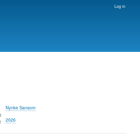
Log in
Nynke Sansom
g
2026
g