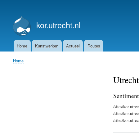
User
account
kor.utrecht.nl
menu
Home
Kunstwerken
Actueel
Routes
Main
navigation
Home
Breadcrumb
Utrecht
Sentiment
/sites/kor.utr
/sites/kor.ut
/sites/kor.ut