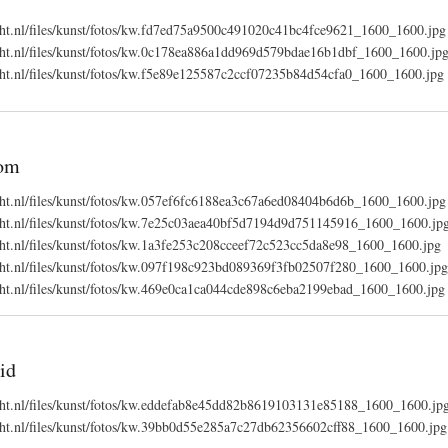
echt.nl/files/kunst/fotos/kw.fd7ed75a9500c491020c41bc4fce9621_1600_1600.jpg
recht.nl/files/kunst/fotos/kw.0c178ea886a1dd969d579bdae16b1dbf_1600_1600.jp
echt.nl/files/kunst/fotos/kw.f5e89e125587c2ccf07235b84d54cfa0_1600_1600.jpg
om
echt.nl/files/kunst/fotos/kw.057ef6fc6188ea3c67a6ed08404b6d6b_1600_1600.jpg
recht.nl/files/kunst/fotos/kw.7e25c03aea40bf5d7194d9d751145916_1600_1600.jp
echt.nl/files/kunst/fotos/kw.1a3fe253c208cceef72c523cc5da8e98_1600_1600.jpg
recht.nl/files/kunst/fotos/kw.097f198c923bd089369f3fb02507f280_1600_1600.jpg
echt.nl/files/kunst/fotos/kw.469e0ca1ca044cde898c6eba2199ebad_1600_1600.jpg
id
recht.nl/files/kunst/fotos/kw.eddefab8e45dd82b8619103131e85188_1600_1600.jp
echt.nl/files/kunst/fotos/kw.39bb0d55e285a7c27db62356602cff88_1600_1600.jpg