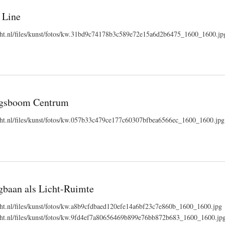
 Line
recht.nl/files/kunst/fotos/kw.31bd9c74178b3c589e72e15a6d2b6475_1600_1600.jp
ngsboom Centrum
echt.nl/files/kunst/fotos/kw.057b33c479ce177c60307bfbea6566ec_1600_1600.jpg
gbaan als Licht-Ruimte
echt.nl/files/kunst/fotos/kw.a8b9cfdbaed120efe14a6bf23c7e860b_1600_1600.jpg
recht.nl/files/kunst/fotos/kw.9fd4ef7a80656469b899e76bb872b683_1600_1600.jp