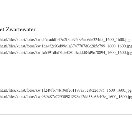
het Zwartewater
echt.nl/files/kunst/fotos/kw.cb7caddfbf7c2f3de92096ec6de324d5_1600_1600.jpg
recht.nl/files/kunst/fotos/kw.1da4f2e93d99c1a3747707d0c285c799_1600_1600.jp
recht.nl/files/kunst/fotos/kw.fa6391dbd7b5e080f3cddd84d9e78894_1600_1600.jp
echt.nl/files/kunst/fotos/kw.1f249fb74b19dfe61197a73ea922db95_1600_1600.jpg
recht.nl/files/kunst/fotos/kw.969487e72950981898a12dd33e65eb7c_1600_1600.jp