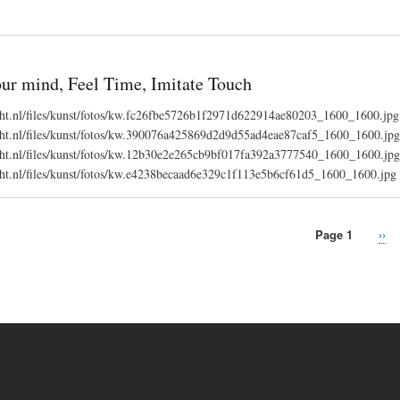
ur mind, Feel Time, Imitate Touch
echt.nl/files/kunst/fotos/kw.fc26fbe5726b1f2971d622914ae80203_1600_1600.jpg
recht.nl/files/kunst/fotos/kw.390076a425869d2d9d55ad4eae87caf5_1600_1600.jpg
recht.nl/files/kunst/fotos/kw.12b30e2e265cb9bf017fa392a3777540_1600_1600.jpg
echt.nl/files/kunst/fotos/kw.e4238becaad6e329c1f113e5b6cf61d5_1600_1600.jpg
Page 1
Nex
››
pag