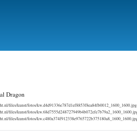
Skip
to
main
content
al Dragon
echt.nl/files/kunst/fotos/kw.d4d91336e787d1ef8853f8ea84fb0012_1600_1600.jpg
recht.nl/files/kunst/fotos/kw.68d7555d248727949b4b072efe7b79a2_1600_1600.jp
recht.nl/files/kunst/fotos/kw.c480a374f912338e9765722b375180a8_1600_1600.jp