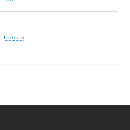
Les Levine
t
e