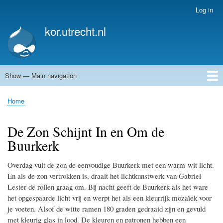
Skip
Log in
User
to
account
kor.utrecht.nl
main
menu
content
Show — Main navigation
Main
navigation
Home
Kunstwerken
Actueel
Routes
Home
Breadcrumb
De Zon Schijnt In en Om de
Buurkerk
Overdag vult de zon de eenvoudige Buurkerk met een warm-wit licht.
En als de zon vertrokken is, draait het lichtkunstwerk van Gabriel
Lester de rollen graag om. Bij nacht geeft de Buurkerk als het ware
het opgespaarde licht vrij en werpt het als een kleurrijk mozaïek voor
je voeten. Alsof de witte ramen 180 graden gedraaid zijn en gevuld
met kleurig glas in lood. De kleuren en patronen hebben een