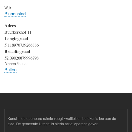
Wijk
Binnenstad
Adres
Buurkerkhof 11
Lengtegraad
5.118970739266886
Breedtegraad
52.09026879996798
Binnen / buiten
Buiten
Kunst in de openbare ruimte voegt kwaliteit en betekenis toe aan de
stad. De gemeente Utrecht is hierin actief opdrachtgever.