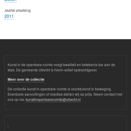
Jaartal plaatsing
2011
Kunst in de openbare ruimte voegt kwaliteit en betekenis toe aan de
stad. De gemeente Utrecht is hierin actief opdrachtgever.
Meer over de collectie
De collectie kunst in openbare ruimte is voortdurend in beweging.
Eventuele aanvullingen of reacties stellen wij op prijs. Neem contact met
ons op via:
kunstinopenbareruimte@utrecht.nl
.