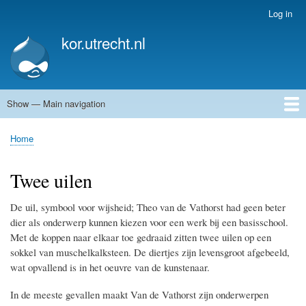
Skip
Log in
User
to
account
kor.utrecht.nl
main
menu
content
Show — Main navigation
Main
navigation
Home
Kunstwerken
Actueel
Routes
Home
Breadcrumb
Twee uilen
De uil, symbool voor wijsheid; Theo van de Vathorst had geen beter
dier als onderwerp kunnen kiezen voor een werk bij een basisschool.
Met de koppen naar elkaar toe gedraaid zitten twee uilen op een
sokkel van muschelkalksteen. De diertjes zijn levensgroot afgebeeld,
wat opvallend is in het oeuvre van de kunstenaar.
In de meeste gevallen maakt Van de Vathorst zijn onderwerpen