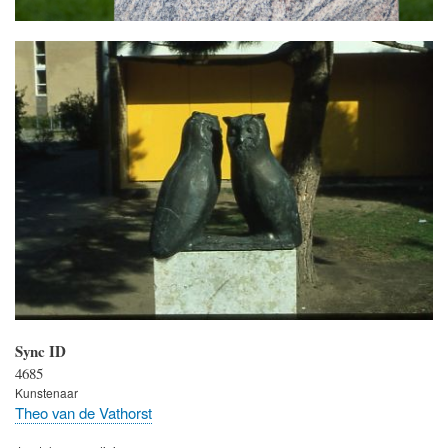
Sync ID
4685
Kunstenaar
Theo van de Vathorst