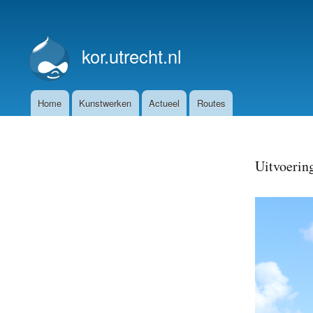
User
account
kor.utrecht.nl
menu
Home
Kunstwerken
Actueel
Routes
Main
navigation
Uitvoerin