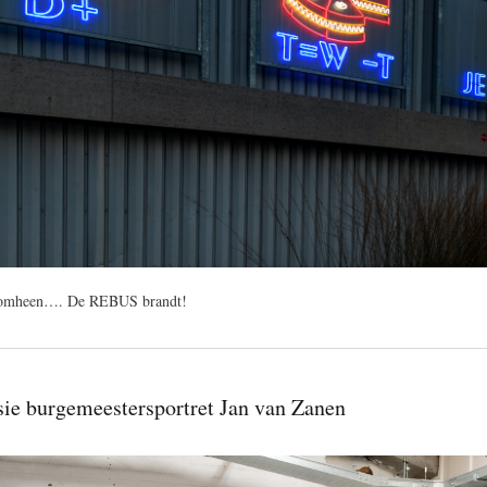
t omheen…. De REBUS brandt!
sie burgemeestersportret Jan van Zanen