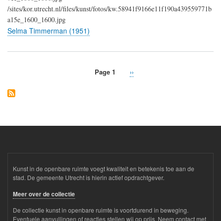
/sites/kor.utrecht.nl/files/kunst/fotos/kw.58941f9166e11f190a439559771b
a15e_1600_1600.jpg
Selma Timmerman (1951)
Page 1
Next
››
Pagination
page
Kunst in de openbare ruimte voegt kwaliteit en betekenis toe aan de
stad. De gemeente Utrecht is hierin actief opdrachtgever.
Meer over de collectie
De collectie kunst in openbare ruimte is voortdurend in beweging.
Eventuele aanvullingen of reacties stellen wij op prijs. Neem contact met