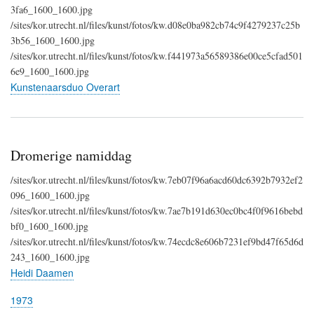
3fa6_1600_1600.jpg
/sites/kor.utrecht.nl/files/kunst/fotos/kw.d08e0ba982cb74c9f4279237c25b
3b56_1600_1600.jpg
/sites/kor.utrecht.nl/files/kunst/fotos/kw.f441973a56589386e00ce5cfad501
6e9_1600_1600.jpg
Kunstenaarsduo Overart
Dromerige namiddag
/sites/kor.utrecht.nl/files/kunst/fotos/kw.7eb07f96a6acd60dc6392b7932ef2
096_1600_1600.jpg
/sites/kor.utrecht.nl/files/kunst/fotos/kw.7ae7b191d630ec0bc4f0f9616bebd
bf0_1600_1600.jpg
/sites/kor.utrecht.nl/files/kunst/fotos/kw.74ecdc8e606b7231ef9bd47f65d6d
243_1600_1600.jpg
Heidi Daamen
1973