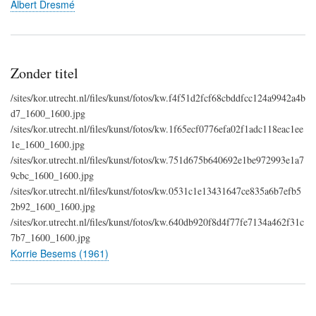
Albert Dresmé
Zonder titel
/sites/kor.utrecht.nl/files/kunst/fotos/kw.f4f51d2fcf68cbddfcc124a9942a4b
d7_1600_1600.jpg
/sites/kor.utrecht.nl/files/kunst/fotos/kw.1f65ecf0776efa02f1adc118eac1ee
1e_1600_1600.jpg
/sites/kor.utrecht.nl/files/kunst/fotos/kw.751d675b640692e1be972993e1a7
9cbc_1600_1600.jpg
/sites/kor.utrecht.nl/files/kunst/fotos/kw.0531c1e13431647ce835a6b7efb5
2b92_1600_1600.jpg
/sites/kor.utrecht.nl/files/kunst/fotos/kw.640db920f8d4f77fe7134a462f31c
7b7_1600_1600.jpg
Korrie Besems (1961)