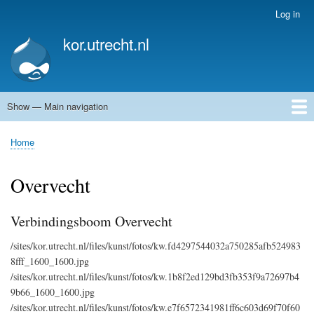
Skip
Log in
User
to
account
kor.utrecht.nl
main
menu
content
Show — Main navigation
Main
navigation
Home
Kunstwerken
Actueel
Routes
Home
Breadcrumb
Overvecht
Verbindingsboom Overvecht
/sites/kor.utrecht.nl/files/kunst/fotos/kw.fd4297544032a750285afb524983
8fff_1600_1600.jpg
/sites/kor.utrecht.nl/files/kunst/fotos/kw.1b8f2ed129bd3fb353f9a72697b4
9b66_1600_1600.jpg
/sites/kor.utrecht.nl/files/kunst/fotos/kw.e7f6572341981ff6c603d69f70f60