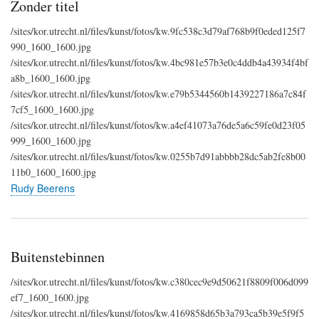
Zonder titel
/sites/kor.utrecht.nl/files/kunst/fotos/kw.9fc538c3d79af768b9f0eded125f7
990_1600_1600.jpg
/sites/kor.utrecht.nl/files/kunst/fotos/kw.4bc981e57b3e0c4ddb4a43934f4bf
a8b_1600_1600.jpg
/sites/kor.utrecht.nl/files/kunst/fotos/kw.e79b5344560b1439227186a7c84f
7cf5_1600_1600.jpg
/sites/kor.utrecht.nl/files/kunst/fotos/kw.a4ef41073a76de5a6c59fe0d23f05
999_1600_1600.jpg
/sites/kor.utrecht.nl/files/kunst/fotos/kw.0255b7d91abbbb28dc5ab2fe8b00
11b0_1600_1600.jpg
Rudy Beerens
Buitenstebinnen
/sites/kor.utrecht.nl/files/kunst/fotos/kw.c380cec9e9d50621f8809f006d099
ef7_1600_1600.jpg
/sites/kor.utrecht.nl/files/kunst/fotos/kw.4169858d65b3a793ca5b39e5f9f5