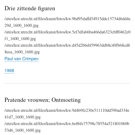
Drie zittende figuren
/sites/kor.utrecht.nl/files/kunst/fotos/kw.9bd95daffd54915dde13734d6dd4e
29d_1600_1600.jpg
/sites/kor.utrecht.nl/files/kunst/fotos/kw.5ef3dfa66ba466da6323cbff0462e0
f1_1600_1600.jpg
/sites/kor.utrecht.nl/files/kunst/fotos/kw.d45d2bbd459963ddb8c40fb68cd8
8eea_1600_1600.jpg
Paul van Crimpen
1968
Pratende vrouwen; Ontmoeting
/sites/kor.utrecht.nl/files/kunst/fotos/kw.9d4b9fe230e511110dd590ad334e
41d7_1600_1600.jpg
/sites/kor.utrecht.nl/files/kunst/fotos/kw.6e8bfe75798c78554a521801060b
53d6_1600_1600.jpg