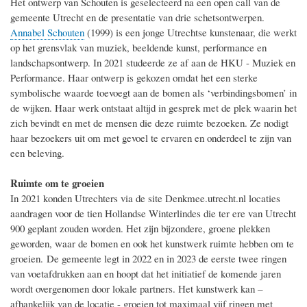
Het ontwerp van Schouten is geselecteerd na een open call van de
gemeente Utrecht en de presentatie van drie schetsontwerpen.
Annabel Schouten
(1999) is een jonge Utrechtse kunstenaar, die werkt
op het grensvlak van muziek, beeldende kunst, performance en
landschapsontwerp. In 2021 studeerde ze af aan de HKU - Muziek en
Performance. Haar ontwerp is gekozen omdat het een sterke
symbolische waarde toevoegt aan de bomen als ‘verbindingsbomen’ in
de wijken. Haar werk ontstaat altijd in gesprek met de plek waarin het
zich bevindt en met de mensen die deze ruimte bezoeken. Ze nodigt
haar bezoekers uit om met gevoel te ervaren en onderdeel te zijn van
een beleving.
Ruimte om te groeien
In 2021 konden Utrechters via de site Denkmee.utrecht.nl locaties
aandragen voor de tien Hollandse Winterlindes die ter ere van Utrecht
900 geplant zouden worden. Het zijn bijzondere, groene plekken
geworden, waar de bomen en ook het kunstwerk ruimte hebben om te
groeien. De gemeente legt in 2022 en in 2023 de eerste twee ringen
van voetafdrukken aan en hoopt dat het initiatief de komende jaren
wordt overgenomen door lokale partners. Het kunstwerk kan –
afhankelijk van de locatie - groeien tot maximaal vijf ringen met