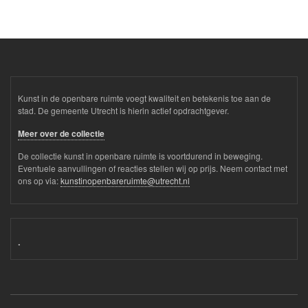
Kunst in de openbare ruimte voegt kwaliteit en betekenis toe aan de
stad. De gemeente Utrecht is hierin actief opdrachtgever.
Meer over de collectie
De collectie kunst in openbare ruimte is voortdurend in beweging.
Eventuele aanvullingen of reacties stellen wij op prijs. Neem contact met
ons op via:
kunstinopenbareruimte@utrecht.nl
.