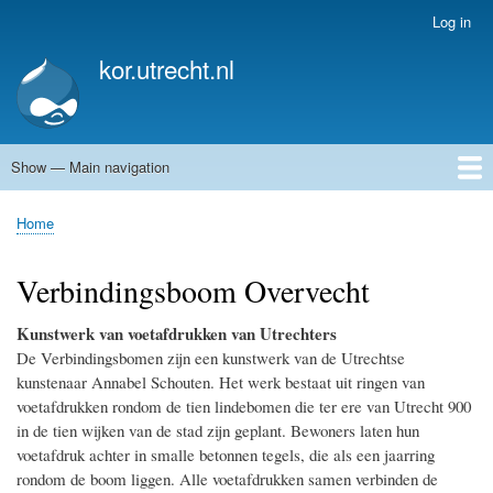
Skip
Log in
User
to
account
kor.utrecht.nl
main
menu
content
Show — Main navigation
Main
navigation
Home
Kunstwerken
Actueel
Routes
Home
Breadcrumb
Verbindingsboom Overvecht
Kunstwerk van voetafdrukken van Utrechters
De Verbindingsbomen zijn een kunstwerk van de Utrechtse
kunstenaar Annabel Schouten. Het werk bestaat uit ringen van
voetafdrukken rondom de tien lindebomen die ter ere van Utrecht 900
in de tien wijken van de stad zijn geplant. Bewoners laten hun
voetafdruk achter in smalle betonnen tegels, die als een jaarring
rondom de boom liggen. Alle voetafdrukken samen verbinden de