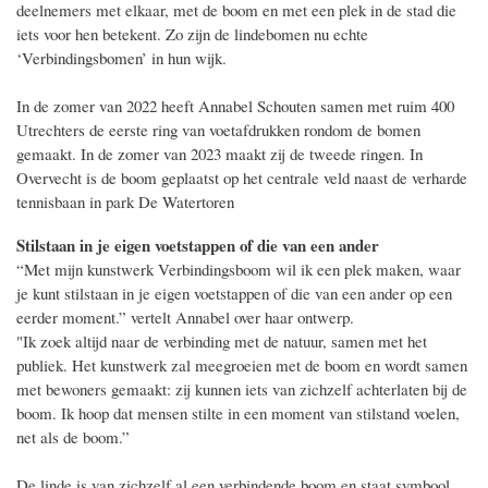
deelnemers met elkaar, met de boom en met een plek in de stad die
iets voor hen betekent. Zo zijn de lindebomen nu echte
‘Verbindingsbomen’ in hun wijk.
In de zomer van 2022 heeft Annabel Schouten samen met ruim 400
Utrechters de eerste ring van voetafdrukken rondom de bomen
gemaakt. In de zomer van 2023 maakt zij de tweede ringen. In
Overvecht is de boom geplaatst op het centrale veld naast de verharde
tennisbaan in park De Watertoren
Stilstaan in je eigen voetstappen of die van een ander
“Met mijn kunstwerk Verbindingsboom wil ik een plek maken, waar
je kunt stilstaan in je eigen voetstappen of die van een ander op een
eerder moment.” vertelt Annabel over haar ontwerp.
"Ik zoek altijd naar de verbinding met de natuur, samen met het
publiek. Het kunstwerk zal meegroeien met de boom en wordt samen
met bewoners gemaakt: zij kunnen iets van zichzelf achterlaten bij de
boom. Ik hoop dat mensen stilte in een moment van stilstand voelen,
net als de boom.”
De linde is van zichzelf al een verbindende boom en staat symbool