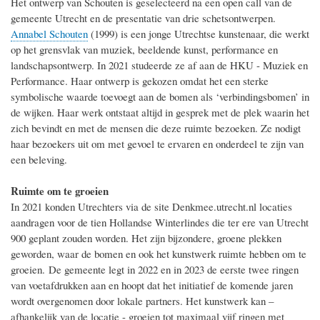
Het ontwerp van Schouten is geselecteerd na een open call van de
gemeente Utrecht en de presentatie van drie schetsontwerpen.
Annabel Schouten
(1999) is een jonge Utrechtse kunstenaar, die werkt
op het grensvlak van muziek, beeldende kunst, performance en
landschapsontwerp. In 2021 studeerde ze af aan de HKU - Muziek en
Performance. Haar ontwerp is gekozen omdat het een sterke
symbolische waarde toevoegt aan de bomen als ‘verbindingsbomen’ in
de wijken. Haar werk ontstaat altijd in gesprek met de plek waarin het
zich bevindt en met de mensen die deze ruimte bezoeken. Ze nodigt
haar bezoekers uit om met gevoel te ervaren en onderdeel te zijn van
een beleving.
Ruimte om te groeien
In 2021 konden Utrechters via de site Denkmee.utrecht.nl locaties
aandragen voor de tien Hollandse Winterlindes die ter ere van Utrecht
900 geplant zouden worden. Het zijn bijzondere, groene plekken
geworden, waar de bomen en ook het kunstwerk ruimte hebben om te
groeien. De gemeente legt in 2022 en in 2023 de eerste twee ringen
van voetafdrukken aan en hoopt dat het initiatief de komende jaren
wordt overgenomen door lokale partners. Het kunstwerk kan –
afhankelijk van de locatie - groeien tot maximaal vijf ringen met