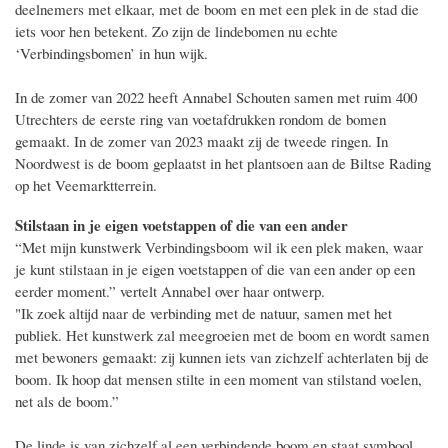
deelnemers met elkaar, met de boom en met een plek in de stad die
iets voor hen betekent. Zo zijn de lindebomen nu echte
‘Verbindingsbomen’ in hun wijk.
In de zomer van 2022 heeft Annabel Schouten samen met ruim 400
Utrechters de eerste ring van voetafdrukken rondom de bomen
gemaakt. In de zomer van 2023 maakt zij de tweede ringen. In
Noordwest is de boom geplaatst in het plantsoen aan de Biltse Rading
op het Veemarktterrein.
Stilstaan in je eigen voetstappen of die van een ander
“Met mijn kunstwerk Verbindingsboom wil ik een plek maken, waar
je kunt stilstaan in je eigen voetstappen of die van een ander op een
eerder moment.” vertelt Annabel over haar ontwerp.
"Ik zoek altijd naar de verbinding met de natuur, samen met het
publiek. Het kunstwerk zal meegroeien met de boom en wordt samen
met bewoners gemaakt: zij kunnen iets van zichzelf achterlaten bij de
boom. Ik hoop dat mensen stilte in een moment van stilstand voelen,
net als de boom.”
De linde is van zichzelf al een verbindende boom en staat symbool