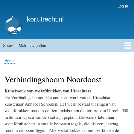
Skip
Log in
User
to
account
kor.utrecht.nl
main
menu
content
Show — Main navigation
Main
navigation
Home
Kunstwerken
Actueel
Routes
Home
Breadcrumb
Verbindingsboom Noordoost
Kunstwerk van voetafdrukken van Utrechters
De Verbindingsbomen zijn een kunstwerk van de Utrechtse
kunstenaar Annabel Schouten. Het werk bestaat uit ringen van
voetafdrukken rondom de tien lindebomen die ter ere van Utrecht 900
in de tien wijken van de stad zijn geplant. Bewoners laten hun
voetafdruk achter in smalle betonnen tegels, die als een jaarring
rondom de boom liggen. Alle voetafdrukken samen verbinden de